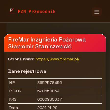
pzn.malopolska.pl
Firmy
Pozostałe
Inne
PZN Przewodnik
Operaty i zabezpieczenia ppoż - FireMar
FireMar Inżynieria Pożarowa
Sławomir Staniszewski
Strona WWW:
https://www.firemar.pl/
Dane rejestrowe
NIP
8652578456
REGON
520559064
KRS
0000935637
Data
2021-11-29