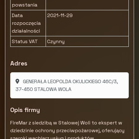
powstania
Data
2021-11-29
rozpoczęcia
działalności
Status VAT
Czynny
Adres
GENERAŁA LEOPOLDA OKULICKIEGO 46C/3,
37-450 STALOWA WOLA
Opis firmy
FireMar z siedzibą w Stalowej Woli to ekspert w
dziedzinie ochrony przeciwpożarowej, oferujący
szeroki wachlarz usług i produktów