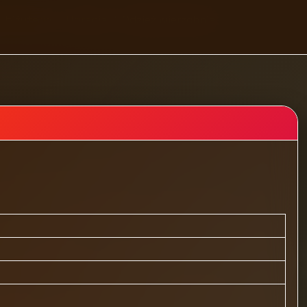
, biżuteria
Ubrania
Odzież wierzchnia