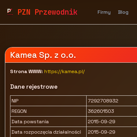
pzn.malopolska.pl
Firmy
Ubrania, obuwie, galanteria
PZN Przewodnik
Firmy
Blog
Kamea - polski producent nakryć głowy i szalików
Kamea Sp. z o.o.
Strona WWW:
https://kamea.pl/
Dane rejestrowe
NIP
7292708932
REGON
362601503
Data powstania
2015-09-29
Data rozpoczęcia działalności
2015-09-29