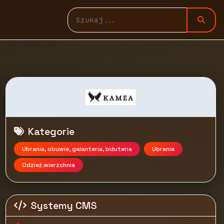
Kategorie
Ubrania, obuwie, galanteria, biżuteria
Ubrania
Odzież wierzchnia
Systemy CMS