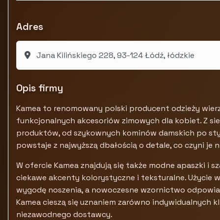
Adres
Jana Kilińskiego 228, 93-124 Łódź, łódzkie
Opis firmy
Kamea to renomowany polski producent odzieży wierzch
funkcjonalnych akcesoriów zimowych dla kobiet. Z sie
produktów, od szykownych kominów damskich po stylo
powstaje z najwyższą dbałością o detale, co czyni je 
W ofercie Kamea znajdują się także modne apaszki i sza
ciekawe akcenty kolorystyczne i teksturalne. Użycie 
wygodę noszenia, a nowoczesne wzornictwo odpowia
Kamea cieszą się uznaniem zarówno indywidualnych kl
niezawodnego dostawcy.