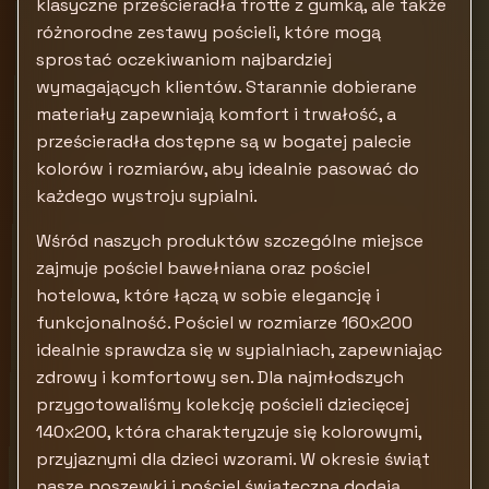
klasyczne prześcieradła frotte z gumką, ale także
różnorodne zestawy pościeli, które mogą
sprostać oczekiwaniom najbardziej
wymagających klientów. Starannie dobierane
materiały zapewniają komfort i trwałość, a
prześcieradła dostępne są w bogatej palecie
kolorów i rozmiarów, aby idealnie pasować do
każdego wystroju sypialni.
Wśród naszych produktów szczególne miejsce
zajmuje pościel bawełniana oraz pościel
hotelowa, które łączą w sobie elegancję i
funkcjonalność. Pościel w rozmiarze 160x200
idealnie sprawdza się w sypialniach, zapewniając
zdrowy i komfortowy sen. Dla najmłodszych
przygotowaliśmy kolekcję pościeli dziecięcej
140x200, która charakteryzuje się kolorowymi,
przyjaznymi dla dzieci wzorami. W okresie świąt
nasze poszewki i pościel świąteczna dodają