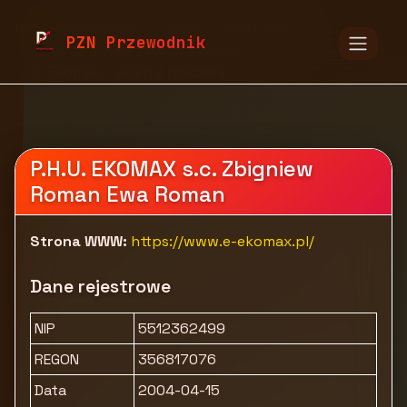
pzn.malopolska.pl
Firmy
Dom i ogród
PZN Przewodnik
Tekstylia i pozostałe wyposażenie
E-Ekomax - sklep z pościelą
P.H.U. EKOMAX s.c. Zbigniew
Roman Ewa Roman
Strona WWW:
https://www.e-ekomax.pl/
Dane rejestrowe
NIP
5512362499
REGON
356817076
Data
2004-04-15