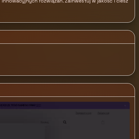
 innowacyjnych rozwiązań. Zainwestuj w jakość i ciesz