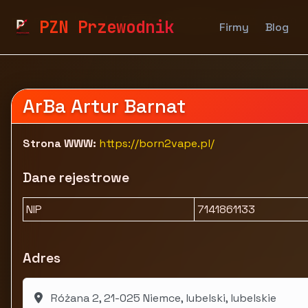
pzn.malopolska.pl
Firmy
Pozostałe
Inne
Born 2
PZN Przewodnik
Firmy
Blog
ArBa Artur Barnat
Strona WWW:
https://born2vape.pl/
Dane rejestrowe
NIP
7141861133
Adres
Różana 2, 21-025 Niemce, lubelski, lubelskie