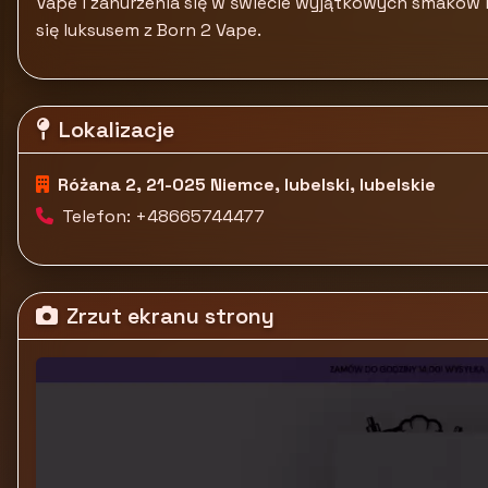
Vape i zanurzenia się w świecie wyjątkowych smaków i
się luksusem z Born 2 Vape.
Lokalizacje
Różana 2, 21-025 Niemce, lubelski, lubelskie
Telefon: +48665744477
Zrzut ekranu strony