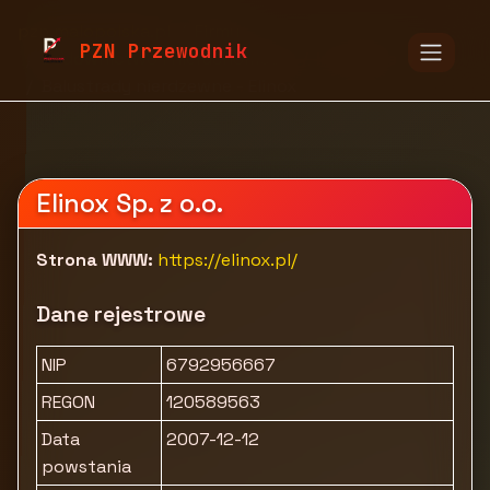
pzn.malopolska.pl
Firmy
PZN Przewodnik
Budownictwo i nieruchomości
Instalacje
Balustrady nierdzewne - Elinox
Elinox Sp. z o.o.
Strona WWW:
https://elinox.pl/
Dane rejestrowe
NIP
6792956667
REGON
120589563
Data
2007-12-12
powstania