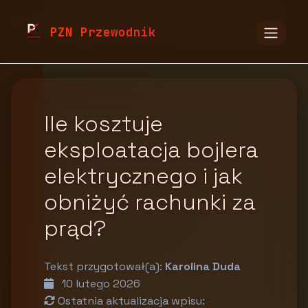
pzn.malopolska.pl
Blog
Przemysł i produkcja
PZN Przewodnik
Ile kosztuje
eksploatacja bojlera
elektrycznego i jak
obniżyć rachunki za
prąd?
Tekst przygotował(a):
Karolina Duda
10 lutego 2026
Ostatnia aktualizacja wpisu: