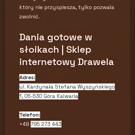
który nie przyspiesza, tylko pozwala
zwolnić.
Dania gotowe w
słoikach | Sklep
internetowy Drawela
Adres:
ul. Kardynała Stefana Wyszyńskiego
1, 05-530 Góra Kalwaria
Telefon:
+48
795 273 443