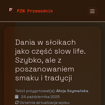
pzn.malopolska.pl
Blog
Przemysł spożywczy
PZN Przewodnik
Dania w słoikach
jako część slow life.
Szybko, ale z
poszanowaniem
smaku i tradycji
Tekst przygotował(a):
Alicja Szymańska
24 października 2025
Ostatnia aktualizacja wpisu: