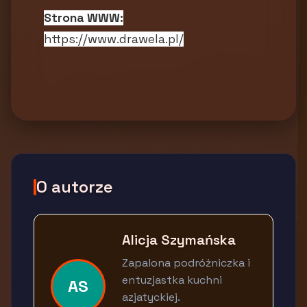
Strona WWW:
https://www.drawela.pl/
O autorze
Alicja Szymańska
Zapalona podróżniczka i
entuzjastka kuchni
AS
azjatyckiej.